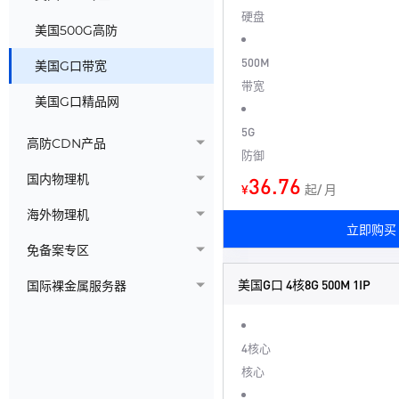
硬盘
美国500G高防
500M
美国G口带宽
带宽
美国G口精品网
5G
高防CDN产品
防御
国内物理机
36.76
¥
起/ 月
海外物理机
立即购买
免备案专区
美国G口 4核8G 500M 1IP
国际裸金属服务器
4核心
核心