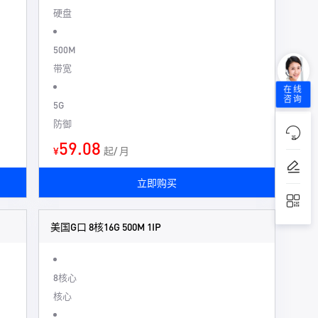
硬盘
500M
带宽
在线
咨询
5G
防御
59.08
¥
起/ 月
立即购买
美国G口 8核16G 500M 1IP
8核心
核心