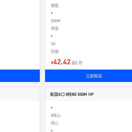
硬盘
500M
带宽
5G
防御
42.42
¥
起/ 月
立即购买
美国G口 8核8G 500M 1IP
8核心
核心