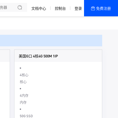
文档中心
控制台
登录
免费注册
全部产品
新闻资讯
帮助文档
热销推荐
美国G口 4核4G 500M 1IP
4核心
核心
4内存
内存
50G SSD