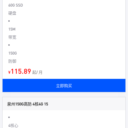
60G SSD
硬盘
15M
带宽
150G
防御
115.89
¥
起/ 月
立即购买
泉州150G高防 4核4G 15
4核心